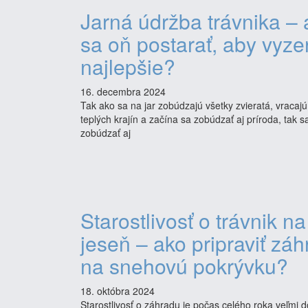
Jarná údržba trávnika – 
sa oň postarať, aby vyze
najlepšie?
16. decembra 2024
Tak ako sa na jar zobúdzajú všetky zvieratá, vracajú
teplých krajín a začína sa zobúdzať aj príroda, tak s
zobúdzať aj
Starostlivosť o trávnik na
jeseň – ako pripraviť zá
na snehovú pokrývku?
18. októbra 2024
Starostlivosť o záhradu je počas celého roka veľmi dô