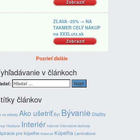
Zobraziť
ZĽAVA -25% → NA
TAKMER CELÝ NÁKUP
na XXXLutz.sk
Zobraziť
Pozrieť ďalšie
yhľadávanie v článkoch
adať:
títky článkov
Bývanie
Ako ušetriť
Dlažby
Byt
o na základy
Interiér
hop
Hlodavce
Internet
Internetové obchody
Kúpeľňa
špirácie pre kúpeľne
Laminátové
Koberce