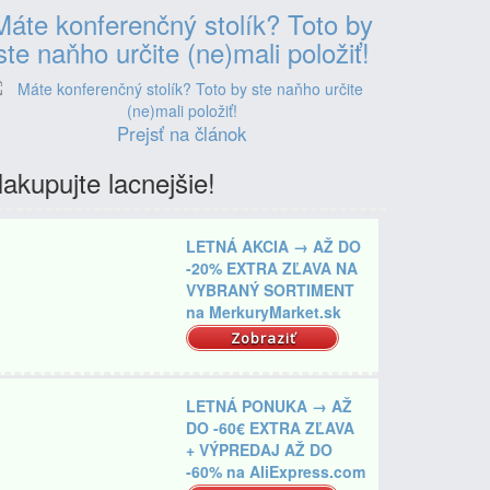
Máte konferenčný stolík? Toto by
ste naňho určite (ne)mali položiť!
Prejsť na článok
akupujte lacnejšie!
LETNÁ AKCIA → AŽ DO
-20% EXTRA ZĽAVA NA
VYBRANÝ SORTIMENT
na MerkuryMarket.sk
Zobraziť
LETNÁ PONUKA → AŽ
DO -60€ EXTRA ZĽAVA
+ VÝPREDAJ AŽ DO
-60% na AliExpress.com