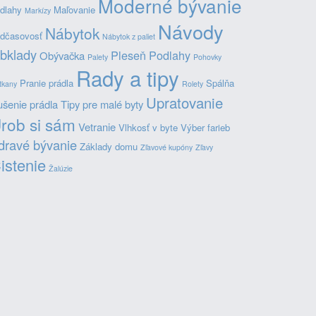
Moderné bývanie
dlahy
Maľovanie
Markízy
Návody
Nábytok
dčasovosť
Nábytok z paliet
bklady
Pleseň
Podlahy
Obývačka
Palety
Pohovky
Rady a tipy
Pranie prádla
Spálňa
tkany
Rolety
Upratovanie
šenie prádla
Tipy pre malé byty
rob si sám
Vetranie
Vlhkosť v byte
Výber farieb
dravé bývanie
Základy domu
Zľavové kupóny
Zľavy
istenie
Žalúzie