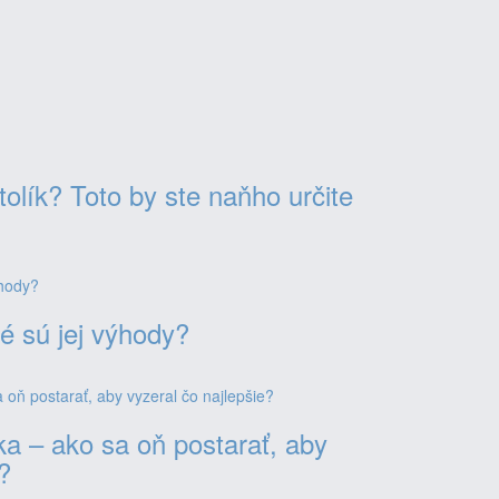
olík? Toto by ste naňho určite
é sú jej výhody?
ka – ako sa oň postarať, aby
?