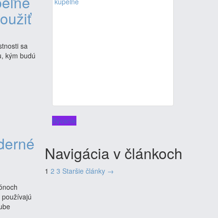
peľne
oužiť
tnosti sa
su, kým budú
Bývanie
oderné
Navigácia v článkoch
1
2
3
Staršie články →
tónoch
 používajú
ľube