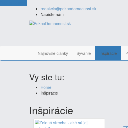
Skip to content
redakcia@peknadomacnost.sk
Napíšte nám
Najnovšie články
Bývanie
Inšpirácie
P
Vy ste tu:
Home
Inšpirácie
Inšpirácie