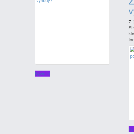
Z
v
7.
St
kt
to
Bývanie
Bý