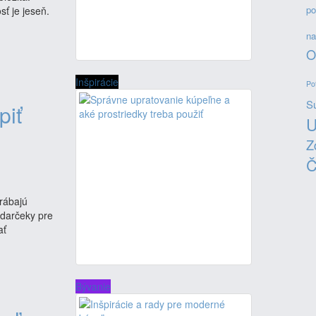
po
ť je jeseň.
na
O
Inšpirácie
Po
Su
piť
U
Z
Č
yrábajú
darčeky pre
ať
Bývanie