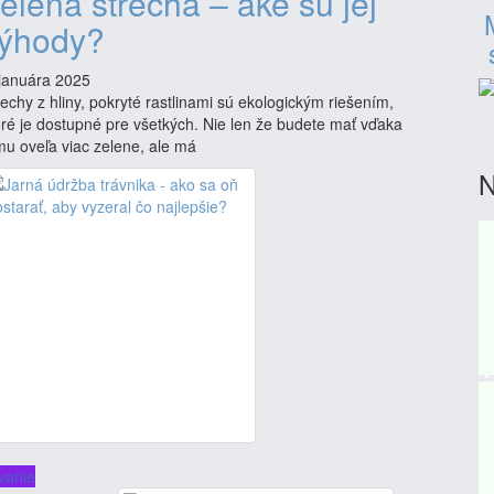
elená strecha – aké sú jej
ýhody?
 januára 2025
rechy z hliny, pokryté rastlinami sú ekologickým riešením,
oré je dostupné pre všetkých. Nie len že budete mať vďaka
mu oveľa viac zelene, ale má
N
vanie