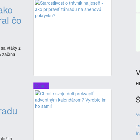
ako
ral čo
 sa vtáky z
a začína
V
Hľ
Bývanie
Š
hradu
Ak
Es
In
ležitá.