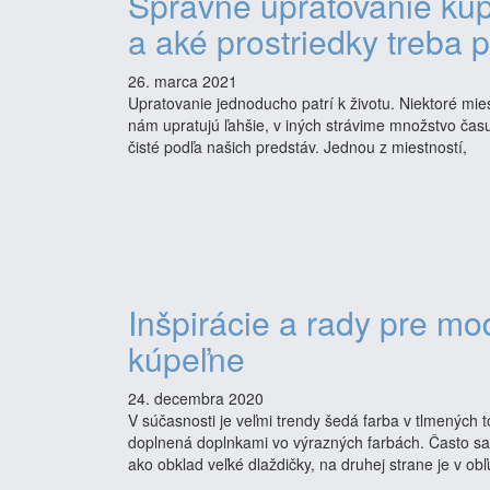
Správne upratovanie kú
a aké prostriedky treba p
26. marca 2021
Upratovanie jednoducho patrí k životu. Niektoré mies
nám upratujú ľahšie, v iných strávime množstvo ča
čisté podľa našich predstáv. Jednou z miestností,
Inšpirácie a rady pre m
kúpeľne
24. decembra 2020
V súčasnosti je veľmi trendy šedá farba v tlmených 
doplnená doplnkami vo výrazných farbách. Často sa
ako obklad veľké dlaždičky, na druhej strane je v ob