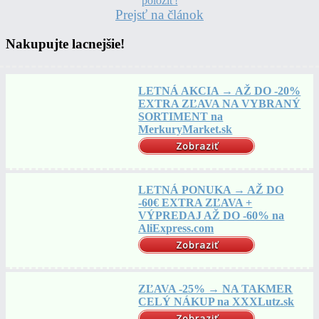
Prejsť na článok
Nakupujte lacnejšie!
LETNÁ AKCIA → AŽ DO -20%
EXTRA ZĽAVA NA VYBRANÝ
SORTIMENT na
MerkuryMarket.sk
Zobraziť
LETNÁ PONUKA → AŽ DO
-60€ EXTRA ZĽAVA +
VÝPREDAJ AŽ DO -60% na
AliExpress.com
Zobraziť
ZĽAVA -25% → NA TAKMER
CELÝ NÁKUP na XXXLutz.sk
Zobraziť