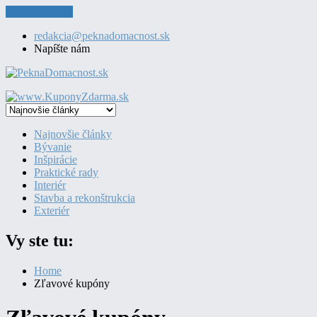
Skip to content
redakcia@peknadomacnost.sk
Napíšte nám
Najnovšie články
Bývanie
Inšpirácie
Praktické rady
Interiér
Stavba a rekonštrukcia
Exteriér
Vy ste tu:
Home
Zľavové kupóny