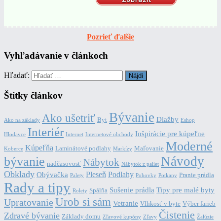
Pozrieť ďalšie
Vyhľadávanie v článkoch
Hľadať:
Štítky článkov
Bývanie
Ako ušetriť
Dlažby
Byt
Ako na základy
Eshop
Interiér
Inšpirácie pre kúpeľne
Hlodavce
Internet
Internetové obchody
Moderné
Kúpeľňa
Laminátové podlahy
Maľovanie
Koberce
Markízy
Návody
bývanie
Nábytok
nadčasovosť
Nábytok z paliet
Obklady
Pleseň
Podlahy
Obývačka
Pranie prádla
Palety
Pohovky
Potkany
Rady a tipy
Sušenie prádla
Tipy pre malé byty
Spálňa
Rolety
Urob si sám
Upratovanie
Vetranie
Vlhkosť v byte
Výber farieb
Čistenie
Zdravé bývanie
Základy domu
Zľavové kupóny
Zľavy
Žalúzie